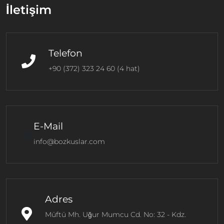
İletişim
Telefon
+90 (372) 323 24 60 (4 hat)
E-Mail
mail
info@bozkuslar.com
Adres
Müftü Mh. Uğur Mumcu Cd. No: 32 - Kdz.