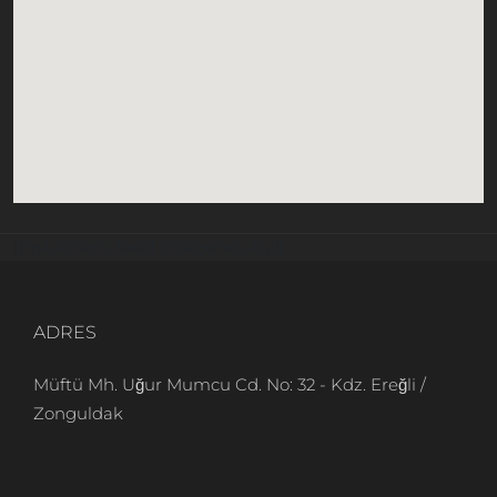
[instagram-feed imageres=full]
ADRES
Müftü Mh. Uğur Mumcu Cd. No: 32 - Kdz. Ereğli /
Zonguldak